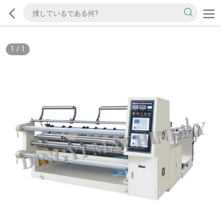
1
/
1