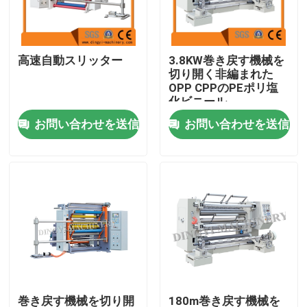
工場旅行
高速自動スリッター
3.8KW巻き戻す機械を
切り開く非編まれた
品質管理
OPP CPPのPEポリ塩
化ビニール
お問い合わせを送信
お問い合わせを送信
私達に連絡しなさい
引用を要求しなさい
フィルムの膨らんだ機械
HDPEの膨らんだフィルム機械
LDPEの膨らんだフィルム機械
巻き戻す機械を切り開
180m巻き戻す機械を