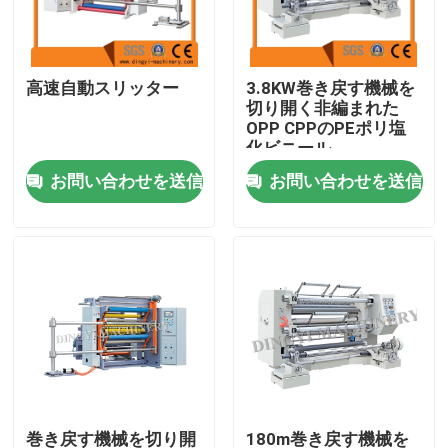
工場旅行
高速自動スリッター
3.8KW巻き戻す機械を
切り開く非編まれた
品質管理
OPP CPPのPEポリ塩
化ビニール
お問い合わせを送信
お問い合わせを送信
私達に連絡しなさい
引用を要求しなさい
フィルムの膨らんだ機械
HDPEの膨らんだフィルム機械
LDPEの膨らんだフィルム機械
巻き戻す機械を切り開
180m巻き戻す機械を