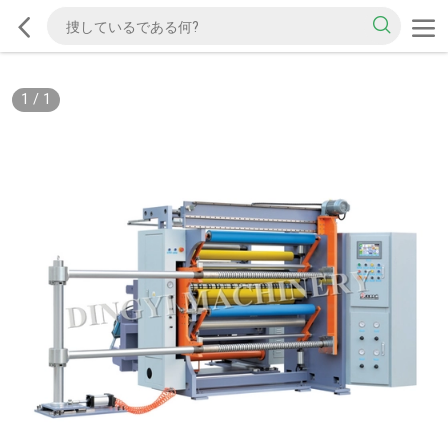
1
/
1