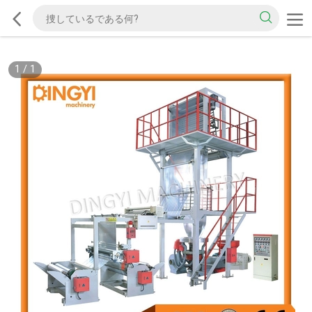
1
/
1