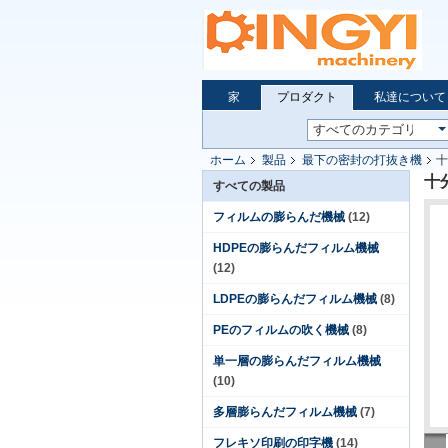
家
プロダクト
私達について
ホーム
製品
最下の密封の打抜き機
十
十
すべての製品
フィルムの膨らんだ機械
(12)
HDPEの膨らんだフィルム機械
(12)
LDPEの膨らんだフィルム機械
(8)
PEのフィルムの吹く機械
(8)
単一層の膨らんだフィルム機械
(10)
多層膨らんだフィルム機械
(7)
フレキソ印刷の印字機
(14)