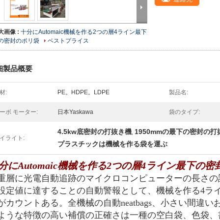
大画像 :
十分にAutomaic機械を作る2つの層4ライン最下
の密封のポリ袋
ベストプライス
細製品概要
材:
PE。HDPE。LDPE
製品名:
ーボ モーター:
日本Yaskawa
袋のタイプ:
4.5kw底密封の打抜き機
1950mmの最下の密封の打
,
イライト:
プラスチックは機械を作る袋を運ぶ
分にAutomaic機械を作る2つの層4ライン最下の
重層に光電自動追跡のマイクロコンピューターの長さの
設定値に達することの自動警報として、機械を作る4ラ
がカウントある。全機械の自動neatbags、小さい間違
ような特徴の高い補償の正確さは一種の空白袋、色袋、