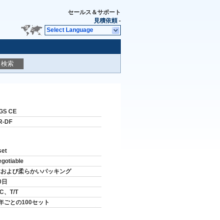
セールス＆サポート
見積依頼
-
Select Language
検索
GS CE
R-DF
set
egotiable
木および柔らかいパッキング
0日
/C、T/T
年ごとの100セット