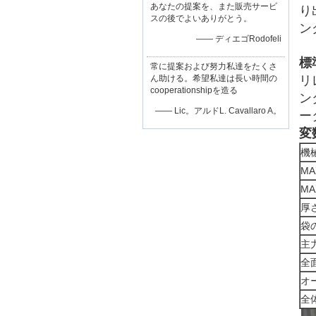
あなたの提案を、また販売サービ
り
スの後でよいありがとう。
ン
—— ディエゴRodofeli
標
常に提案および努力私達をたくさ
ん助ける。希望私達は長い時間の
リ
cooperationshipを造る
ン
—— Lic。アルドL. Cavallaro A。
ー
変
機
MA
M
厚
袋
主
全
オ
全体