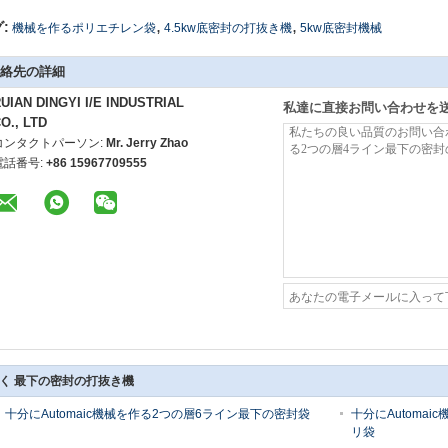
,
,
:
機械を作るポリエチレン袋
4.5kw底密封の打抜き機
5kw底密封機械
絡先の詳細
UIAN DINGYI I/E INDUSTRIAL
私達に直接お問い合わせを
O., LTD
コンタクトパーソン:
Mr. Jerry Zhao
電話番号:
+86 15967709555
く 最下の密封の打抜き機
十分にAutomaic機械を作る2つの層6ライン最下の密封袋
十分にAutoma
リ袋