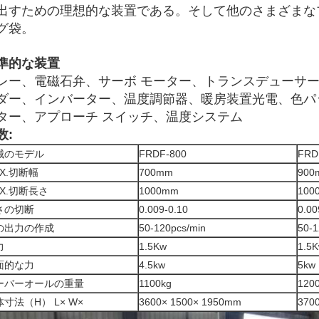
出すための理想的な装置である。そして他のさまざまな
グ袋。
準的な装置
レー、電磁石弁、サーボ モーター、トランスデューサ
ダー、インバーター、温度調節器、暖房装置光電、色パッ
ター、アプローチ スイッチ、温度システム
数:
械のモデル
FRDF-800
FRD
X.切断幅
700mm
900
AX.切断長さ
1000mm
100
さの切断
0.009-0.10
0.00
の出力の作成
50-120pcs/min
50-1
力
1.5Kw
1.5
面的な力
4.5kw
5kw
ーバーオールの重量
1100kg
120
寸法（H） L× W×
3600× 1500× 1950mm
370