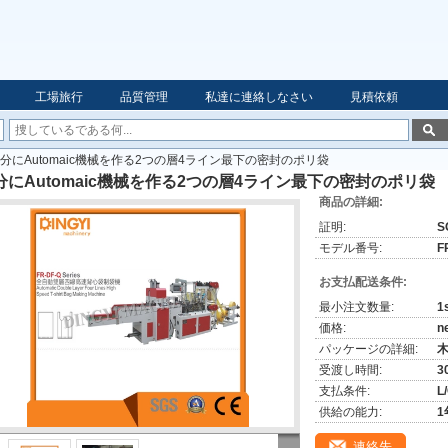
工場旅行
品質管理
私達に連絡しなさい
見積依頼
分にAutomaic機械を作る2つの層4ライン最下の密封のポリ袋
分にAutomaic機械を作る2つの層4ライン最下の密封のポリ袋
商品の詳細:
証明:
S
モデル番号:
F
お支払配送条件:
最小注文数量:
1
価格:
n
パッケージの詳細:
受渡し時間:
3
支払条件:
L
供給の能力:
1
連絡先