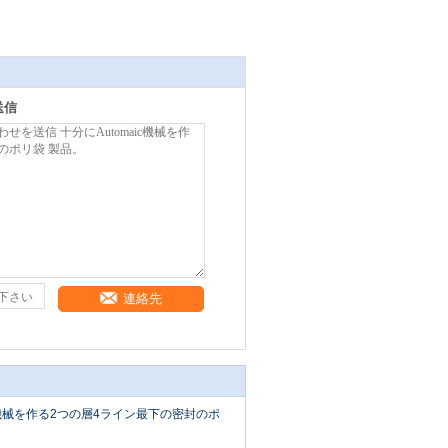
送信
連絡先
ic機械を作る2つの層4ライン最下の密封のポ