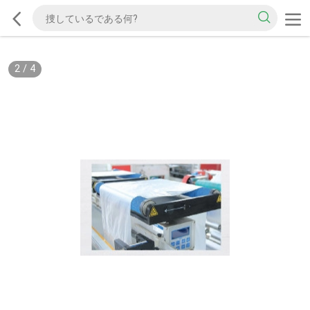
2
/
4