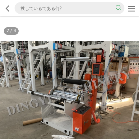
2
/
4