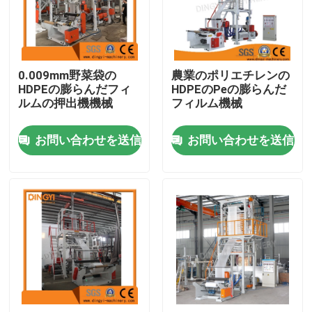
工場旅行
0.009mm野菜袋の
農業のポリエチレンの
品質管理
HDPEの膨らんだフィ
HDPEのPeの膨らんだ
ルムの押出機機械
フィルム機械
私達に連絡しなさい
お問い合わせを送信
お問い合わせを送信
引用を要求しなさい
フィルムの膨らんだ機械
HDPEの膨らんだフィルム機械
LDPEの膨らんだフィルム機械